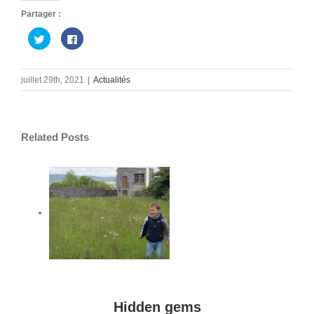
Partager :
Cliquez
Cliquez
pour
pour
partager
partager
sur
sur
Twitter(ouvre
Facebook(ouvre
dans
dans
juillet 29th, 2021
|
Actualités
une
une
nouvelle
nouvelle
fenêtre)
fenêtre)
Related Posts
us aux
s
Hidden gems