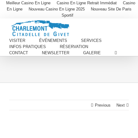
Meilleur Casino En Ligne
Casino En Ligne Retrait Immédiat
Casino
En Ligne
Nouveau Casino En Ligne 2025
Nouveau Site De Paris
Sportif
VISITER
ÉVÉNEMENTS
SERVICES
INFOS PRATIQUES
RÉSERVATION
CONTACT
NEWSLETTER
GALERIE
Previous
Next
View
Larger