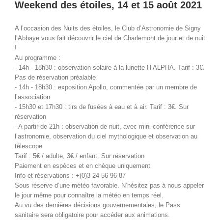
Weekend des étoiles, 14 et 15 août 2021
Image
A l’occasion des Nuits des étoiles, le Club d’Astronomie de Signy
l’Abbaye vous fait découvrir le ciel de Charlemont de jour et de nuit
!
Au programme :
- 14h - 18h30 : observation solaire à la lunette H ALPHA. Tarif : 3€.
Pas de réservation préalable
- 14h - 18h30 : exposition Apollo, commentée par un membre de
l’association
- 15h30 et 17h30 : tirs de fusées à eau et à air. Tarif : 3€. Sur
réservation
- A partir de 21h : observation de nuit, avec mini-conférence sur
l’astronomie, observation du ciel mythologique et observation au
télescope
Tarif : 5€ / adulte, 3€ / enfant. Sur réservation
Paiement en espèces et en chèque uniquement
Info et réservations : +(0)3 24 56 96 87
Sous réserve d’une météo favorable. N’hésitez pas à nous appeler
le jour même pour connaître la météo en temps réel.
Au vu des dernières décisions gouvernementales, le Pass
sanitaire sera obligatoire pour accéder aux animations.