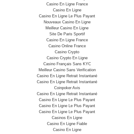
Casino En Ligne France
Casino En Ligne
Casino En Ligne Le Plus Payant
Nouveaux Casino En Ligne
Meilleur Casino En Ligne
Site De Paris Sportif
Casino En Ligne France
Casino Online France
Casino Crypto
Casino Crypto En Ligne
Casino Français Sans KYC
Meilleur Casino Sans Verification
Casino En Ligne Retrait Instantané
Casino En Ligne Retrait Instantané
Coinpoker Avis
Casino En Ligne Retrait Instantané
Casino En Ligne Le Plus Payant
Casino En Ligne Le Plus Payant
Casino En Ligne Le Plus Payant
Casinos En Ligne
Casino En Ligne Fiable
Casino En Ligne