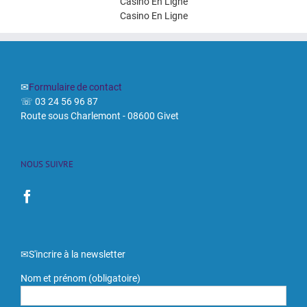
Casino En Ligne
Casino En Ligne
✉
Formulaire de contact
☏ 03 24 56 96 87
Route sous Charlemont - 08600 Givet
NOUS SUIVRE
✉S'incrire à la newsletter
Nom et prénom (obligatoire)