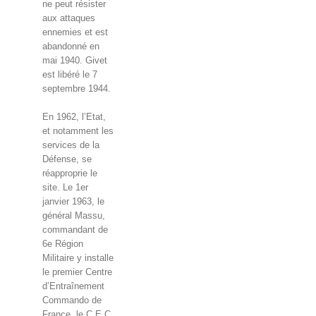
ne peut résister
aux attaques
ennemies et est
abandonné en
mai 1940. Givet
est libéré le 7
septembre 1944.
En 1962, l’Etat,
et notamment les
services de la
Défense, se
réapproprie le
site. Le 1er
janvier 1963, le
général Massu,
commandant de
6e Région
Militaire y installe
le premier Centre
d’Entraînement
Commando de
France, le C.E.C.