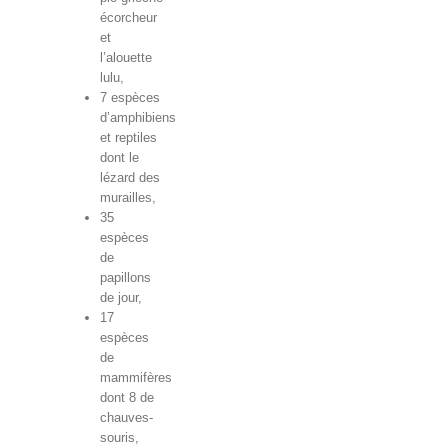
écorcheur
et
l’alouette
lulu,
7 espèces
d’amphibiens
et reptiles
dont le
lézard des
murailles,
35
espèces
de
papillons
de jour,
17
espèces
de
mammifères
dont 8 de
chauves-
souris,