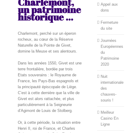
Charlemont,
Appel aux
un patrimoine
dons
historique …
Fermeture
du site
Charlemont, perché sur un éperon
rocheux, au cœur de la Réserve
Journées
Naturelle de la Pointe de Givet,
Européennes
domine la Meuse et ses alentours.
du
Patrimoine
Dans les années 1550, Givet est une
2020
terre frontalière, bordée par trois
Etats souverains : le Royaume de
Nuit
France, les Pays-Bas espagnols et
internationale
la principauté épiscopale de Liège.
des
C’est à cette dernière que la ville de
chauves-
Givet est alors rattachée, et plus
souris !
particulièrement à la Seigneurie
d’Agimont de Louis de Stolberg.
Meilleur
Casino En
Or, à cette période, la situation entre
Ligne
Henri II, roi de France, et Charles