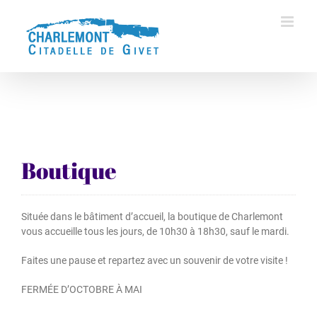
Boutique
Située dans le bâtiment d’accueil, la boutique de Charlemont
vous accueille tous les jours, de 10h30 à 18h30, sauf le mardi.
Faites une pause et repartez avec un souvenir de votre visite !
FERMÉE D’OCTOBRE À MAI