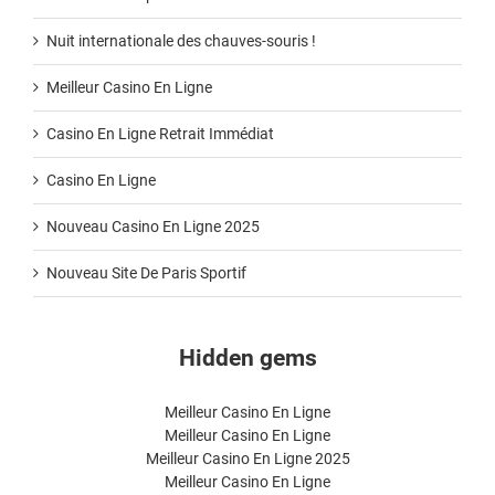
Nuit internationale des chauves-souris !
Meilleur Casino En Ligne
Casino En Ligne Retrait Immédiat
Casino En Ligne
Nouveau Casino En Ligne 2025
Nouveau Site De Paris Sportif
Hidden gems
Meilleur Casino En Ligne
Meilleur Casino En Ligne
Meilleur Casino En Ligne 2025
Meilleur Casino En Ligne