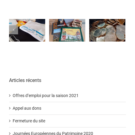
Articles récents
Offres d’emploi pour la saison 2021
Appel aux dons
Fermeture du site
Journées Européennes du Patrimoine 2020