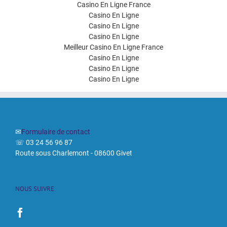
Casino En Ligne France
Casino En Ligne
Casino En Ligne
Casino En Ligne
Meilleur Casino En Ligne France
Casino En Ligne
Casino En Ligne
Casino En Ligne
✉
Formulaire de contact
☏ 03 24 56 96 87
Route sous Charlemont - 08600 Givet
NOUS SUIVRE