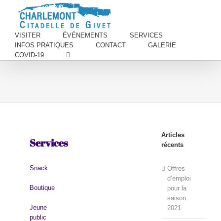
VISITER
ÉVÉNEMENTS
SERVICES
INFOS PRATIQUES
CONTACT
GALERIE
COVID-19
Articles
Services
récents
Snack
Offres
d’emploi
Boutique
pour la
saison
Jeune
2021
public