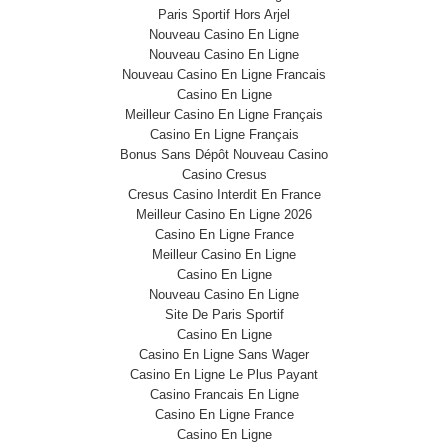
Paris Sportif Hors Arjel
Nouveau Casino En Ligne
Nouveau Casino En Ligne
Nouveau Casino En Ligne Francais
Casino En Ligne
Meilleur Casino En Ligne Français
Casino En Ligne Français
Bonus Sans Dépôt Nouveau Casino
Casino Cresus
Cresus Casino Interdit En France
Meilleur Casino En Ligne 2026
Casino En Ligne France
Meilleur Casino En Ligne
Casino En Ligne
Nouveau Casino En Ligne
Site De Paris Sportif
Casino En Ligne
Casino En Ligne Sans Wager
Casino En Ligne Le Plus Payant
Casino Francais En Ligne
Casino En Ligne France
Casino En Ligne