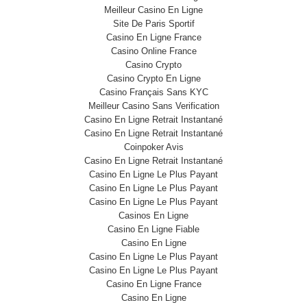
Meilleur Casino En Ligne
Site De Paris Sportif
Casino En Ligne France
Casino Online France
Casino Crypto
Casino Crypto En Ligne
Casino Français Sans KYC
Meilleur Casino Sans Verification
Casino En Ligne Retrait Instantané
Casino En Ligne Retrait Instantané
Coinpoker Avis
Casino En Ligne Retrait Instantané
Casino En Ligne Le Plus Payant
Casino En Ligne Le Plus Payant
Casino En Ligne Le Plus Payant
Casinos En Ligne
Casino En Ligne Fiable
Casino En Ligne
Casino En Ligne Le Plus Payant
Casino En Ligne Le Plus Payant
Casino En Ligne France
Casino En Ligne