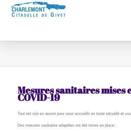
Mesures sanitaires mises e
COVID-19
Tout est mis en œuvre pour vous accueillir en toute sécurité et v
Des mesures sanitaires adaptées ont été mises en place :