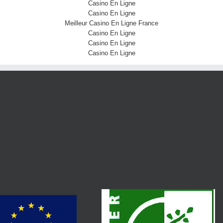
Casino En Ligne
Casino En Ligne
Meilleur Casino En Ligne France
Casino En Ligne
Casino En Ligne
Casino En Ligne