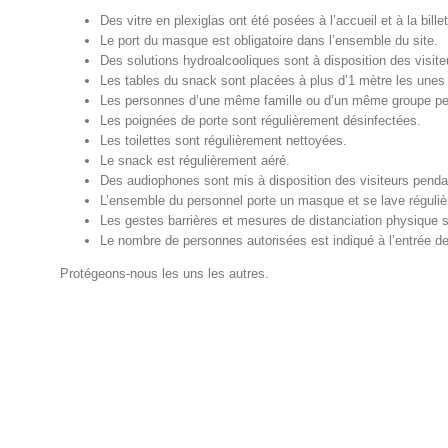
Des vitre en plexiglas ont été posées à l’accueil et à la billet
Le port du masque est obligatoire dans l’ensemble du site.
Des solutions hydroalcooliques sont à disposition des visiteur
Les tables du snack sont placées à plus d’1 mètre les unes 
Les personnes d’une même famille ou d’un même groupe peuve
Les poignées de porte sont régulièrement désinfectées.
Les toilettes sont régulièrement nettoyées.
Le snack est régulièrement aéré.
Des audiophones sont mis à disposition des visiteurs pendan
L’ensemble du personnel porte un masque et se lave réguli
Les gestes barrières et mesures de distanciation physique s
Le nombre de personnes autorisées est indiqué à l’entrée de
Protégeons-nous les uns les autres.