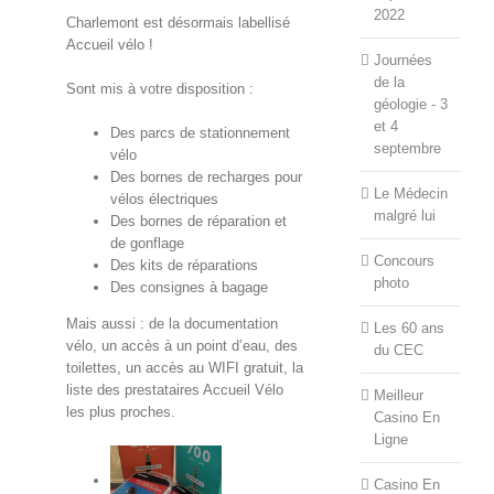
2022
Charlemont est désormais labellisé
Accueil vélo !
Journées
de la
Sont mis à votre disposition :
géologie - 3
et 4
Des parcs de stationnement
septembre
vélo
Des bornes de recharges pour
Le Médecin
vélos électriques
malgré lui
Des bornes de réparation et
de gonflage
Concours
Des kits de réparations
photo
Des consignes à bagage
Mais aussi : de la documentation
Les 60 ans
vélo, un accès à un point d’eau, des
du CEC
toilettes, un accès au WIFI gratuit, la
liste des prestataires Accueil Vélo
Meilleur
les plus proches.
Casino En
Ligne
Casino En