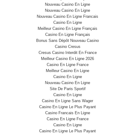
Nouveau Casino En Ligne
Nouveau Casino En Ligne
Nouveau Casino En Ligne Francais
Casino En Ligne
Meilleur Casino En Ligne Français
Casino En Ligne Français
Bonus Sans Dépôt Nouveau Casino
Casino Cresus
Cresus Casino Interdit En France
Meilleur Casino En Ligne 2026
Casino En Ligne France
Meilleur Casino En Ligne
Casino En Ligne
Nouveau Casino En Ligne
Site De Paris Sportif
Casino En Ligne
Casino En Ligne Sans Wager
Casino En Ligne Le Plus Payant
Casino Francais En Ligne
Casino En Ligne France
Casino En Ligne
Casino En Ligne Le Plus Payant