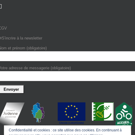
CGV
✉S'incrire à la newsletter
Nom et prénom (obligatoire)
Votre adresse de messagerie (obligatoire)
Confidentialité et cookies : ce site utilise des cookies. En continuant à