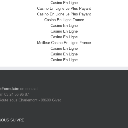
Casino En Ligne
Casino En Ligne Le Plus Payant
Casino En Ligne Le Plus Payant
Casino En Ligne France
Casino En Ligne
Casino En Ligne
Casino En Ligne
Meilleur Casino En Ligne France
Casino En Ligne
Casino En Ligne
Casino En Ligne
✉
Formulaire de contact
☏ 03 24 56 96 87
Route sous Charlemont - 08600 Givet
NOUS SUIVRE