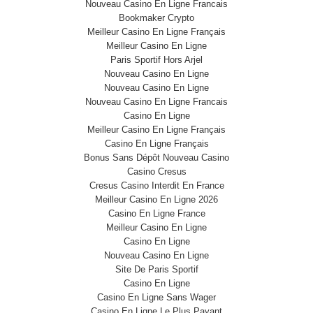
Nouveau Casino En Ligne Francais
Bookmaker Crypto
Meilleur Casino En Ligne Français
Meilleur Casino En Ligne
Paris Sportif Hors Arjel
Nouveau Casino En Ligne
Nouveau Casino En Ligne
Nouveau Casino En Ligne Francais
Casino En Ligne
Meilleur Casino En Ligne Français
Casino En Ligne Français
Bonus Sans Dépôt Nouveau Casino
Casino Cresus
Cresus Casino Interdit En France
Meilleur Casino En Ligne 2026
Casino En Ligne France
Meilleur Casino En Ligne
Casino En Ligne
Nouveau Casino En Ligne
Site De Paris Sportif
Casino En Ligne
Casino En Ligne Sans Wager
Casino En Ligne Le Plus Payant