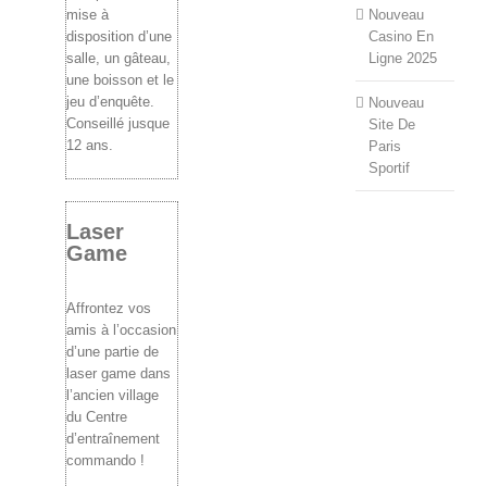
Nouveau
mise à
Casino En
disposition d’une
Ligne 2025
salle, un gâteau,
une boisson et le
jeu d’enquête.
Nouveau
Conseillé jusque
Site De
12 ans.
Paris
Sportif
Laser
Game
Affrontez vos
amis à l’occasion
d’une partie de
laser game dans
l’ancien village
du Centre
d’entraînement
commando !