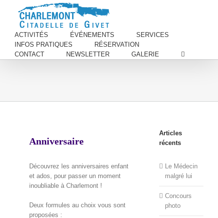
ACTIVITÉS
ÉVÉNEMENTS
SERVICES
INFOS PRATIQUES
RÉSERVATION
CONTACT
NEWSLETTER
GALERIE
Articles
Anniversaire
récents
Le Médecin
Découvrez les anniversaires enfant
malgré lui
et ados, pour passer un moment
inoubliable à Charlemont !
Concours
Deux formules au choix vous sont
photo
proposées :