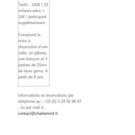
Tarifs : 160€ / 10
enfants-ados +
16€ / participant
supplémentaire.
Comprend la
mise à
disposition d’une
salle, un gâteau,
une boisson et 3
parties de 15mn
de laser game. A
partir de 8 ans.
Informations et réservations par
téléphone au : +33 (0) 3 24 56 96 87
, ou par mail à :
contact@charlemont.fr
.