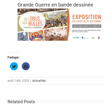
Grande Guerre en bande dessinée
Partager :
Cliquez
Cliquez
pour
pour
partager
partager
sur
sur
Twitter(ouvre
Facebook(ouvre
dans
dans
août 14th, 2020
|
Actualités
une
une
nouvelle
nouvelle
fenêtre)
fenêtre)
Related Posts