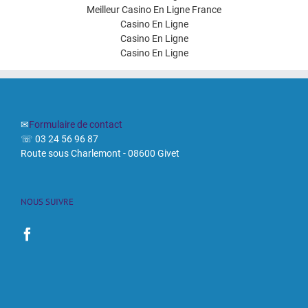
Meilleur Casino En Ligne France
Casino En Ligne
Casino En Ligne
Casino En Ligne
✉
Formulaire de contact
☏ 03 24 56 96 87
Route sous Charlemont - 08600 Givet
NOUS SUIVRE