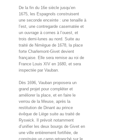
De la fin du 16e siècle jusqu’en
1675, les Espagnols construisent
une seconde enceinte : une tenaille à
l’est, une contregarde casematée et
un ouvrage à cornes à l’ouest, et
trois demi-lunes au nord. Suite au
traité de Nimègue de 1678, la place
forte Charlemont-Givet devient
française. Elle sera remise au roi de
France Louis XIV en 1680, et sera
inspectée par Vauban.
Dès 1696, Vauban proposera un
grand projet pour compléter et
améliorer la place, et en faire le
verrou de la Meuse, après la
restitution de Dinant au prince
évêque de Liège suite au traité de
Ryswick. Il prévoit notamment
d’unifier les deux bourgs de Givet en
une ville entièrement fortifiée, de
construire un camp retranché sur le