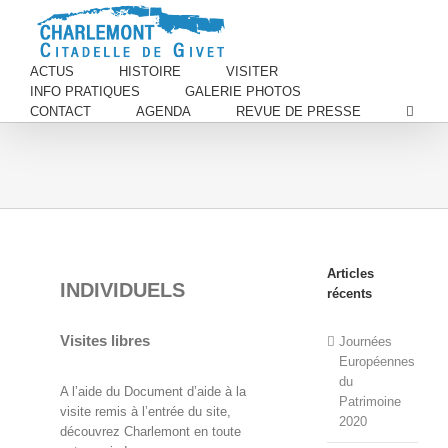
ACTUS
HISTOIRE
VISITER
INFO PRATIQUES
GALERIE PHOTOS
CONTACT
AGENDA
REVUE DE PRESSE
Articles
INDIVIDUELS
récents
Visites libres
Journées
Européennes
du
A l’aide du Document d’aide à la
Patrimoine
visite remis à l’entrée du site,
2020
découvrez Charlemont en toute