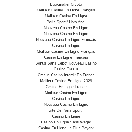
Bookmaker Crypto
Meilleur Casino En Ligne Français
Meilleur Casino En Ligne
Paris Sportif Hors Arjel
Nouveau Casino En Ligne
Nouveau Casino En Ligne
Nouveau Casino En Ligne Francais
Casino En Ligne
Meilleur Casino En Ligne Français
Casino En Ligne Français
Bonus Sans Dépôt Nouveau Casino
Casino Cresus
Cresus Casino Interdit En France
Meilleur Casino En Ligne 2026
Casino En Ligne France
Meilleur Casino En Ligne
Casino En Ligne
Nouveau Casino En Ligne
Site De Paris Sportif
Casino En Ligne
Casino En Ligne Sans Wager
Casino En Ligne Le Plus Payant