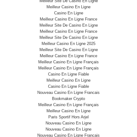
Meilleur Site De Casino En Ligne
Meilleur Casino En Ligne
Casino En Ligne
Meilleur Casino En Ligne France
Meilleur Site De Casino En Ligne
Meilleur Casino En Ligne France
Meilleur Site De Casino En Ligne
Meilleur Casino En Ligne 2025
Meilleur Site De Casino En Ligne
Meilleur Casino En Ligne France
Meilleur Casino En Ligne Français
Meilleur Casino En Ligne Français
Casino En Ligne Fiable
Meilleur Casino En Ligne
Casino En Ligne Fiable
Nouveau Casino En Ligne Francais
Bookmaker Crypto
Meilleur Casino En Ligne Français
Meilleur Casino En Ligne
Paris Sportif Hors Arjel
Nouveau Casino En Ligne
Nouveau Casino En Ligne
Nouveau Casino En Ligne Francais