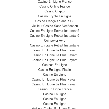
Casino En Ligne France
Casino Online France
Casino Crypto
Casino Crypto En Ligne
Casino Français Sans KYC
Meilleur Casino Sans Verification
Casino En Ligne Retrait Instantané
Casino En Ligne Retrait Instantané
Coinpoker Avis
Casino En Ligne Retrait Instantané
Casino En Ligne Le Plus Payant
Casino En Ligne Le Plus Payant
Casino En Ligne Le Plus Payant
Casinos En Ligne
Casino En Ligne Fiable
Casino En Ligne
Casino En Ligne Le Plus Payant
Casino En Ligne Le Plus Payant
Casino En Ligne France
Casino En Ligne
Casino En Ligne
Casino En Ligne
Meilleur Casino En Ligne France