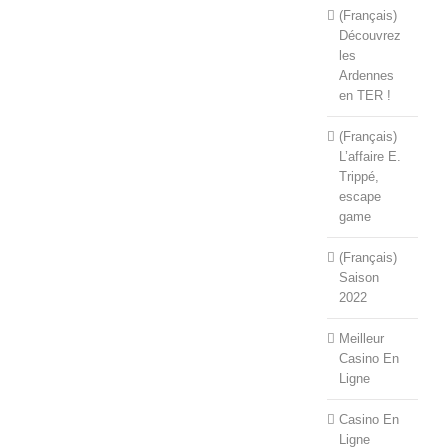
(Français)
Découvrez
les
Ardennes
en TER !
(Français)
L’affaire E.
Trippé,
escape
game
(Français)
Saison
2022
Meilleur
Casino En
Ligne
Casino En
Ligne