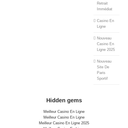
Retrait
Immédiat
Casino En
Ligne
Nouveau
Casino En
Ligne 2025
Nouveau
Site De
Paris
Sportif
Hidden gems
Meilleur Casino En Ligne
Meilleur Casino En Ligne
Meilleur Casino En Ligne 2025