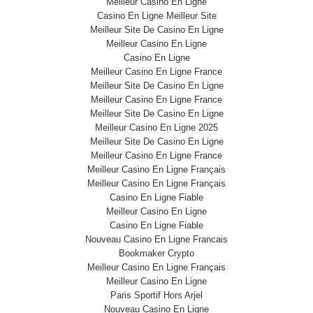
Meilleur Casino En Ligne
Casino En Ligne Meilleur Site
Meilleur Site De Casino En Ligne
Meilleur Casino En Ligne
Casino En Ligne
Meilleur Casino En Ligne France
Meilleur Site De Casino En Ligne
Meilleur Casino En Ligne France
Meilleur Site De Casino En Ligne
Meilleur Casino En Ligne 2025
Meilleur Site De Casino En Ligne
Meilleur Casino En Ligne France
Meilleur Casino En Ligne Français
Meilleur Casino En Ligne Français
Casino En Ligne Fiable
Meilleur Casino En Ligne
Casino En Ligne Fiable
Nouveau Casino En Ligne Francais
Bookmaker Crypto
Meilleur Casino En Ligne Français
Meilleur Casino En Ligne
Paris Sportif Hors Arjel
Nouveau Casino En Ligne