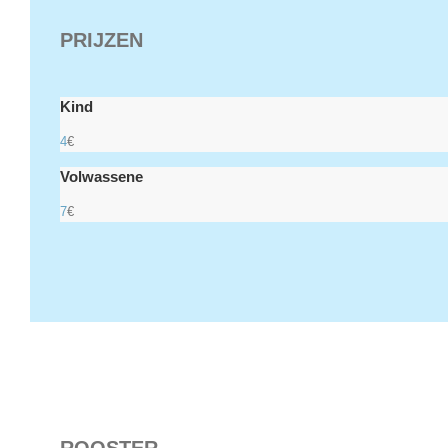
PRIJZEN
Kind
4
€
Volwassene
7
€