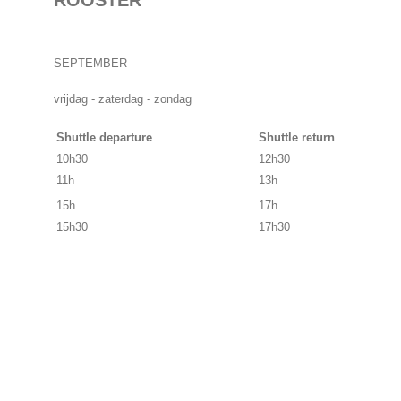
ROOSTER
SEPTEMBER
vrijdag - zaterdag - zondag
Shuttle departure
Shuttle return
10h30
12h30
11h
13h
15h
17h
15h30
17h30