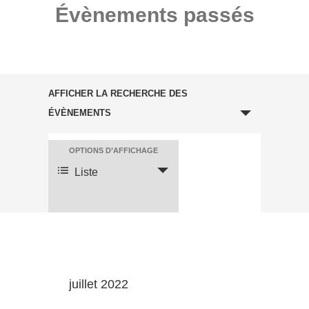
Évènements passés
Recherche
et
AFFICHER LA RECHERCHE DES
navigation
ÉVÈNEMENTS
de
vues
Évènements
OPTIONS D’AFFICHAGE
Navigation
de
Liste
vues
évènement
juillet 2022