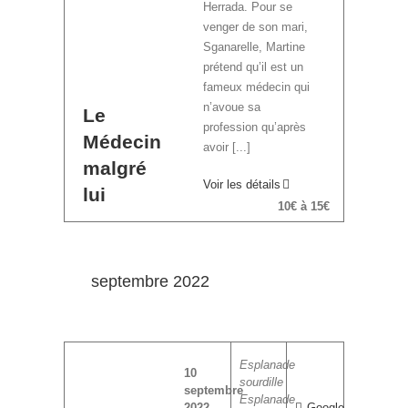
Herrada. Pour se
venger de son mari,
Sganarelle, Martine
prétend qu’il est un
fameux médecin qui
n’avoue sa
Le
profession qu’après
Médecin
avoir [...]
malgré
Voir les détails
lui
10€ à 15€
septembre 2022
Esplanade
10
sourdille
septembre
Esplanade
2022
Google