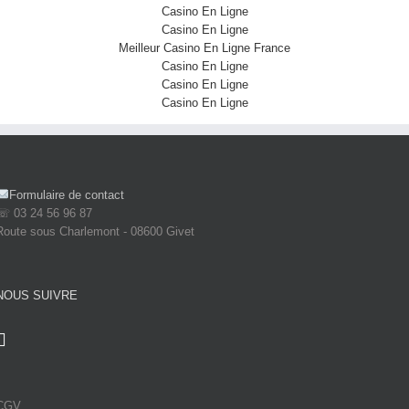
Casino En Ligne
Casino En Ligne
Meilleur Casino En Ligne France
Casino En Ligne
Casino En Ligne
Casino En Ligne
Formulaire de contact
☏ 03 24 56 96 87
Route sous Charlemont - 08600 Givet
NOUS SUIVRE
CGV