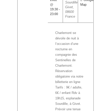
Sourdille
@
Map
Givet
,
19:30
-
08600
23:00
France
Charlemont se
dévoile de nuit à
l’occasion d’une
nocturne en
compagnie des
Sentinelles de
Charlemont.
Réservation
obligatoire via notre
billetterie en ligne
Tarifs : 9€ / adulte,
6€ / enfant Rdv à
19h15, esplanade
Sourdille, à Givet.
Prévoir une tenue