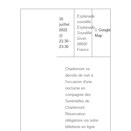
Esplanade
16
sourdille
juillet
Esplanade
2022
Google
Sourdille
@
Map
Givet
,
21:30
-
08600
23:30
France
Charlemont se
dévoile de nuit à
l'occasion d'une
nocturne en
compagnie des
Sentinelles de
Charlemont.
Réservation
obligatoire via notre
billetterie en ligne