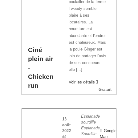
poulailler de la ferme
Tweedy semble
plaire à ses
locataires. La
nourriture est
abondante et l'endroit
est chaleureux. Mais
Ciné
la poule Ginger est
loin de partager l'avis
plein air
de ses consoeurs :
-
elle [...]
Chicken
Voir les détails
run
Gratuit
Esplanade
13
sourdille
août
Esplanade
2022
Google
Sourdille
@
Map