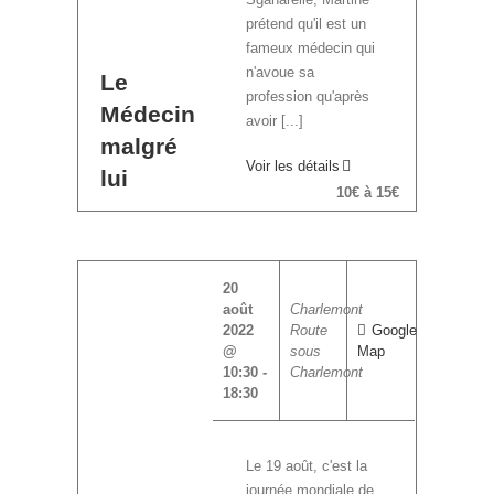
prétend qu'il est un
fameux médecin qui
n'avoue sa
Le
profession qu'après
Médecin
avoir [...]
malgré
Voir les détails
lui
10€ à 15€
20
août
Charlemont
2022
Route
Google
@
sous
Map
10:30
-
Charlemont
18:30
Le 19 août, c'est la
journée mondiale de