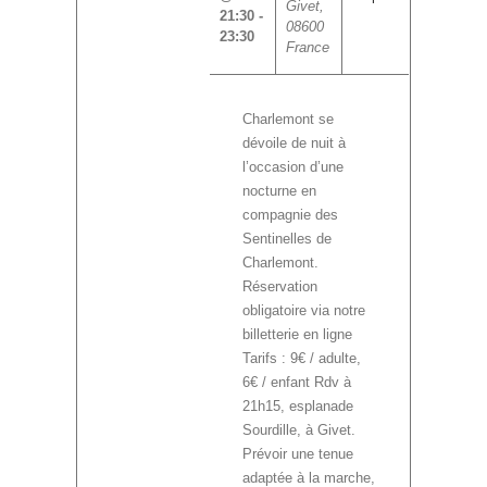
Givet
,
21:30
-
08600
23:30
France
Charlemont se
dévoile de nuit à
l’occasion d’une
nocturne en
compagnie des
Sentinelles de
Charlemont.
Réservation
obligatoire via notre
billetterie en ligne
Tarifs : 9€ / adulte,
6€ / enfant Rdv à
21h15, esplanade
Sourdille, à Givet.
Prévoir une tenue
adaptée à la marche,