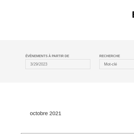
Recherche
et
navigation
ÉVÈNEMENTS À PARTIR DE
RECHERCHE
de
vues
Rechercher
Évènements
Évènements
octobre 2021