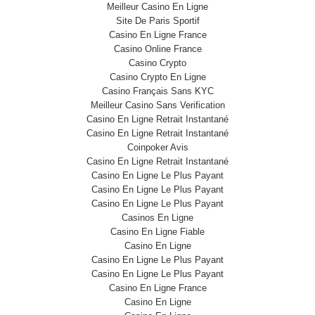
Meilleur Casino En Ligne
Site De Paris Sportif
Casino En Ligne France
Casino Online France
Casino Crypto
Casino Crypto En Ligne
Casino Français Sans KYC
Meilleur Casino Sans Verification
Casino En Ligne Retrait Instantané
Casino En Ligne Retrait Instantané
Coinpoker Avis
Casino En Ligne Retrait Instantané
Casino En Ligne Le Plus Payant
Casino En Ligne Le Plus Payant
Casino En Ligne Le Plus Payant
Casinos En Ligne
Casino En Ligne Fiable
Casino En Ligne
Casino En Ligne Le Plus Payant
Casino En Ligne Le Plus Payant
Casino En Ligne France
Casino En Ligne