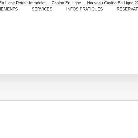
En Ligne Retrait Immédiat
Casino En Ligne
Nouveau Casino En Ligne 2
NEMENTS
SERVICES
INFOS PRATIQUES
RÉSERVAT