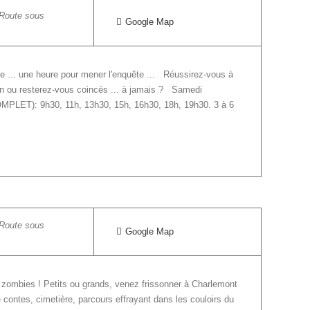
Route sous
Google Map
e ... une heure pour mener l'enquête ... Réussirez-vous à
n ou resterez-vous coincés ... à jamais ? Samedi
PLET): 9h30, 11h, 13h30, 15h, 16h30, 18h, 19h30. 3 à 6
Route sous
Google Map
, zombies ! Petits ou grands, venez frissonner à Charlemont
e contes, cimetière, parcours effrayant dans les couloirs du