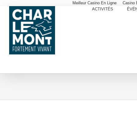
Meilleur Casino En Ligne
Casino 
ACTIVITÉS
ÉVÉ