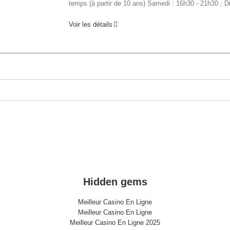
temps (à partir de 10 ans) Samedi : 16h30 - 21h30 ; Dim
Voir les détails
Hidden gems
Meilleur Casino En Ligne
Meilleur Casino En Ligne
Meilleur Casino En Ligne 2025