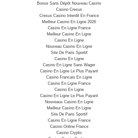
Bonus Sans Dépôt Nouveau Casino
Casino Cresus
Cresus Casino Interdit En France
Meilleur Casino En Ligne 2026
Casino En Ligne France
Meilleur Casino En Ligne
Casino En Ligne
Nouveau Casino En Ligne
Site De Paris Sportif
Casino En Ligne
Casino En Ligne Sans Wager
Casino En Ligne Le Plus Payant
Casino Francais En Ligne
Casino En Ligne France
Casino En Ligne
Casino En Ligne Le Plus Payant
Nouveaux Casino En Ligne
Meilleur Casino En Ligne
Site De Paris Sportif
Casino En Ligne France
Casino Online France
Casino Crypto