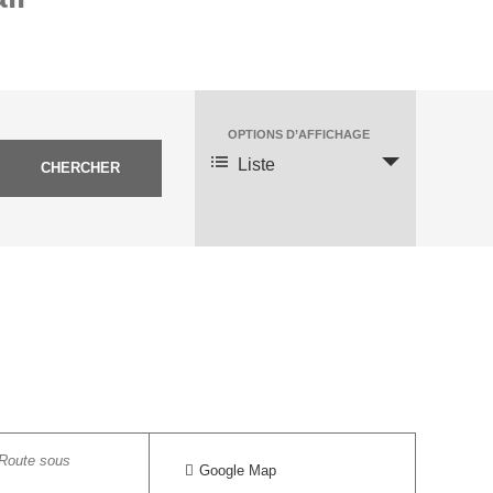
OPTIONS D’AFFICHAGE
Navigation
de
Liste
vues
évènement
Route sous
Google Map