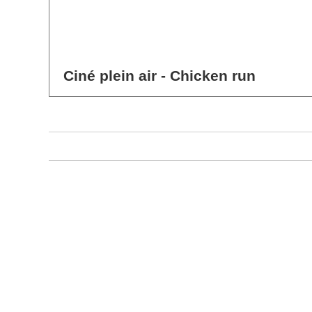
Ciné plein air - Chicken run