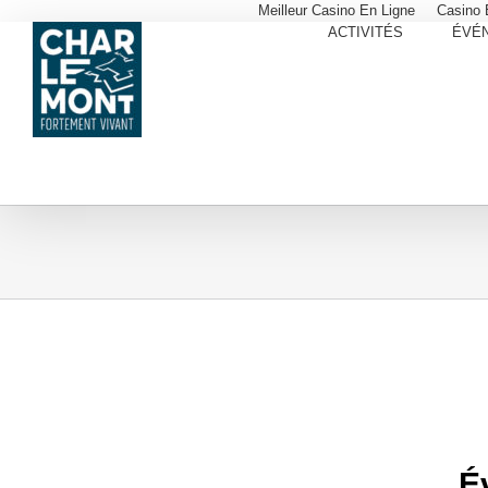
Meilleur Casino En Ligne
Casino 
ACTIVITÉS
ÉVÉ
É