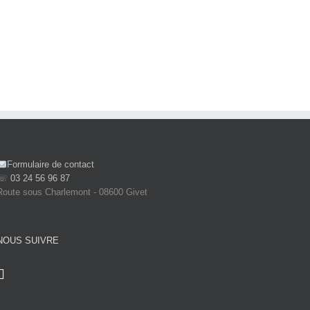
Formulaire de contact
☏
03 24 56 96 87
Route sous Charlemont - 08600 Givet
NOUS SUIVRE