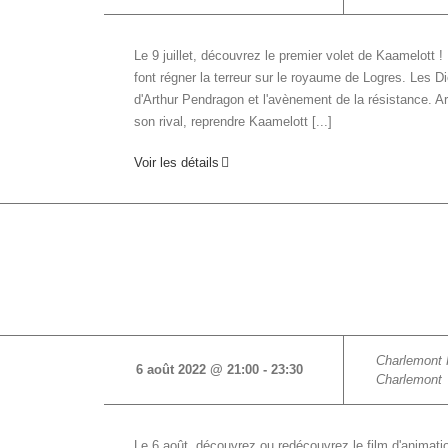
Le 9 juillet, découvrez le premier volet de Kaamelott
font régner la terreur sur le royaume de Logres. Les Die
d'Arthur Pendragon et l'avènement de la résistance. Art
son rival, reprendre Kaamelott [...]
Voir les détails
Charlemont
6 août 2022 @ 21:00
-
23:30
Charlemont
Le 6 août, découvrez ou redécouvrez le film d'animati