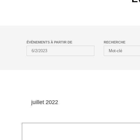
Recherche
et
navigation
ÉVÈNEMENTS À PARTIR DE
RECHERCHE
de
vues
Rechercher
Évènements
Évènements
juillet 2022