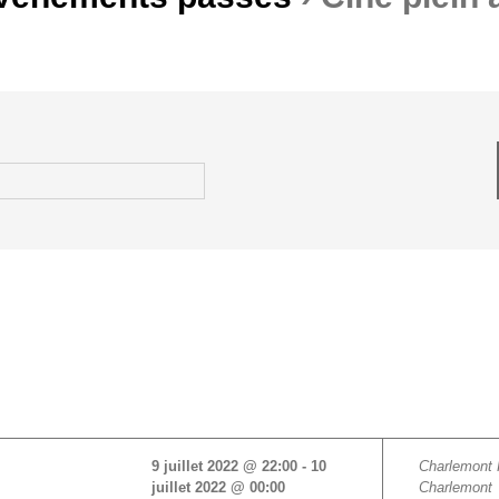
9 juillet 2022 @ 22:00
-
10
Charlemont
juillet 2022 @ 00:00
Charlemont