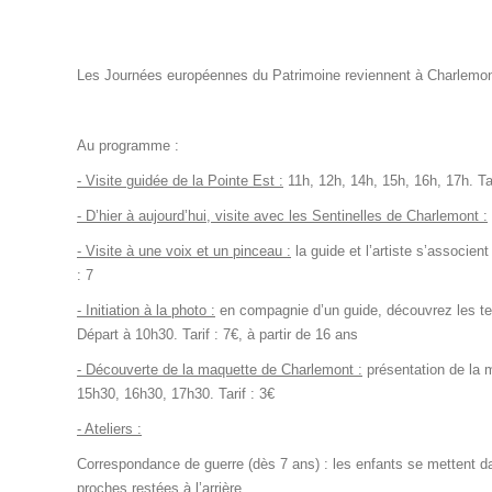
Les Journées européennes du Patrimoine reviennent à Charlemon
Au programme :
- Visite guidée de la Pointe Est :
11h, 12h, 14h, 15h, 16h, 17h. Tar
- D’hier à aujourd’hui, visite avec les Sentinelles de Charlemont :
- Visite à une voix et un pinceau :
la guide et l’artiste s’associent
: 7
- Initiation à la photo :
en compagnie d’un guide, découvrez les tec
Départ à 10h30. Tarif : 7€, à partir de 16 ans
- Découverte de la maquette de Charlemont :
présentation de la m
15h30, 16h30, 17h30. Tarif : 3€
- Ateliers :
Correspondance de guerre (dès 7 ans) : les enfants se mettent dan
proches restées à l’arrière.