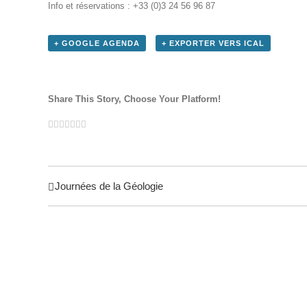
Info et réservations : +33 (0)3 24 56 96 87
+ GOOGLE AGENDA
+ EXPORTER VERS ICAL
Share This Story, Choose Your Platform!
Facebook
Linkedin
Tumblr
Google+
Pinterest
Vk
Email
Twitter
Reddit
Navigation
Journées de la Géologie
évènement