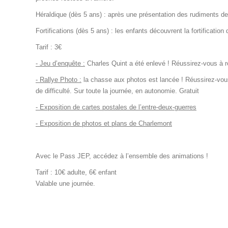
Héraldique (dès 5 ans) : après une présentation des rudiments de l
Fortifications (dès 5 ans) : les enfants découvrent la fortificati
Tarif : 3€
- Jeu d’enquête :
Charles Quint a été enlevé ! Réussirez-vous à ré
- Rallye Photo :
la chasse aux photos est lancée ! Réussirez-vou
de difficulté. Sur toute la journée, en autonomie. Gratuit
- Exposition de cartes postales de l’entre-deux-guerres
- Exposition de photos et plans de Charlemont
…………………………………..
Avec le Pass JEP, accédez à l’ensemble des animations !
Tarif : 10€ adulte, 6€ enfant
Valable une journée.