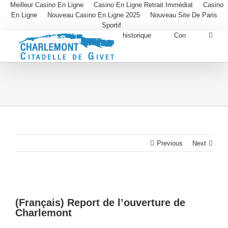
Meilleur Casino En Ligne
Casino En Ligne Retrait Immédiat
Casino
En Ligne
Nouveau Casino En Ligne 2025
Nouveau Site De Paris
Sportif
historique
Con
Previous
Next
View
Larger
(Français) Report de l’ouverture de
Image
Charlemont