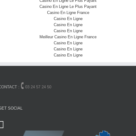
Casino En Ligne Le Plus Payant
Casino En Ligne Le Plus Payant
Casino En Ligne France
Casino En Ligne
Casino En Ligne
Casino En Ligne
Meilleur Casino En Ligne France
Casino En Ligne
Casino En Ligne
Casino En Ligne
🕻
CONTACT :
03 24 57 24 50
GET SOCIAL