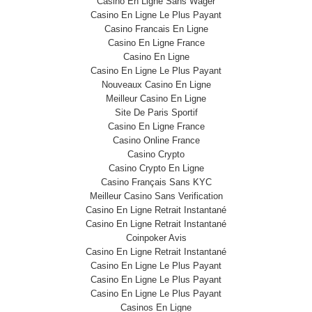
Casino En Ligne Sans Wager
Casino En Ligne Le Plus Payant
Casino Francais En Ligne
Casino En Ligne France
Casino En Ligne
Casino En Ligne Le Plus Payant
Nouveaux Casino En Ligne
Meilleur Casino En Ligne
Site De Paris Sportif
Casino En Ligne France
Casino Online France
Casino Crypto
Casino Crypto En Ligne
Casino Français Sans KYC
Meilleur Casino Sans Verification
Casino En Ligne Retrait Instantané
Casino En Ligne Retrait Instantané
Coinpoker Avis
Casino En Ligne Retrait Instantané
Casino En Ligne Le Plus Payant
Casino En Ligne Le Plus Payant
Casino En Ligne Le Plus Payant
Casinos En Ligne