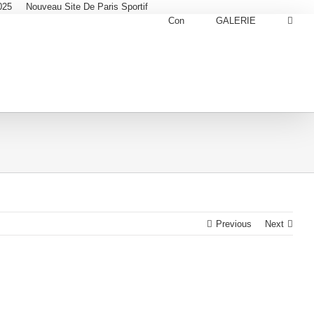
025
Nouveau Site De Paris Sportif
Con
GALERIE
Previous
Next