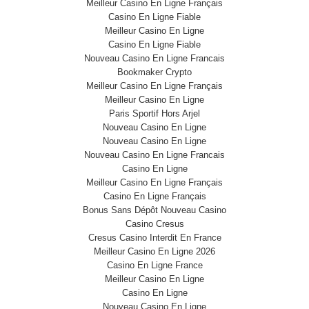
Meilleur Casino En Ligne Français
Casino En Ligne Fiable
Meilleur Casino En Ligne
Casino En Ligne Fiable
Nouveau Casino En Ligne Francais
Bookmaker Crypto
Meilleur Casino En Ligne Français
Meilleur Casino En Ligne
Paris Sportif Hors Arjel
Nouveau Casino En Ligne
Nouveau Casino En Ligne
Nouveau Casino En Ligne Francais
Casino En Ligne
Meilleur Casino En Ligne Français
Casino En Ligne Français
Bonus Sans Dépôt Nouveau Casino
Casino Cresus
Cresus Casino Interdit En France
Meilleur Casino En Ligne 2026
Casino En Ligne France
Meilleur Casino En Ligne
Casino En Ligne
Nouveau Casino En Ligne