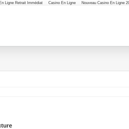
En Ligne Retrait Immédiat
Casino En Ligne
Nouveau Casino En Ligne 2
cture