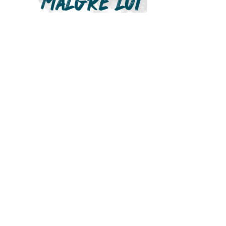
s photo
ans du