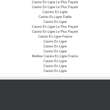
Casino En Ligne Le Plus Payant
Casino En Ligne Le Plus Payant
Casinos En Ligne
Casino En Ligne Fiable
Casino En Ligne
Casino En Ligne Le Plus Payant
Casino En Ligne Le Plus Payant
Casino En Ligne France
Casino En Ligne
Casino En Ligne
Casino En Ligne
Meilleur Casino En Ligne France
Casino En Ligne
Casino En Ligne
Casino En Ligne