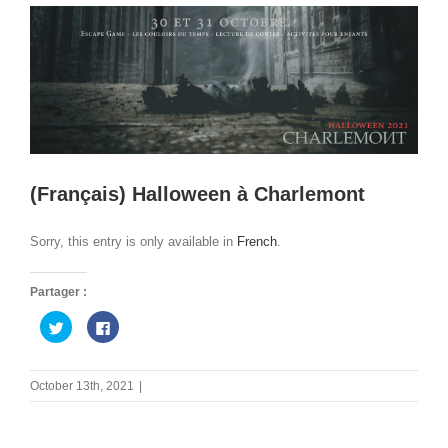
View
Larger
Image
(Français) Halloween à Charlemont
Sorry, this entry is only available in
French
.
Partager :
Click
Click
to
to
share
share
on
on
Twitter
Facebook
(Opens
(Opens
October 13th, 2021
|
in
in
new
new
window)
window)