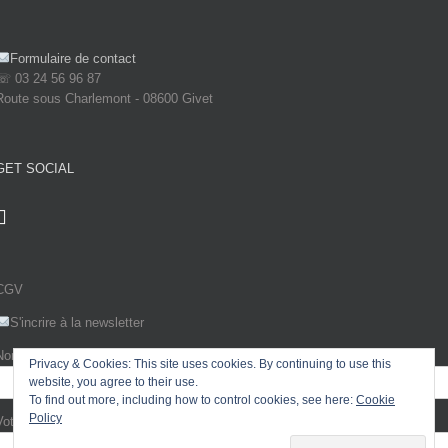
Formulaire de contact
☏ 03 24 56 96 87
Route sous Charlemont - 08600 Givet
GET SOCIAL
 Bonne
23 !
CGV
S'incrire à la newsletter
Nom et prénom (obligatoire)
Privacy & Cookies: This site uses cookies. By continuing to use this
website, you agree to their use.
To find out more, including how to control cookies, see here:
Cookie
Policy
Votre adresse de messagerie (obligatoire)