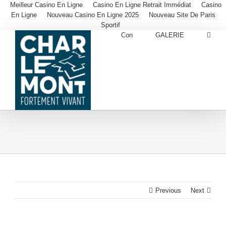
Meilleur Casino En Ligne
Casino En Ligne Retrait Immédiat
Casino
En Ligne
Nouveau Casino En Ligne 2025
Nouveau Site De Paris
Sportif
Con
GALERIE
Previous
Next