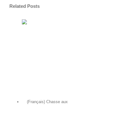
Related Posts