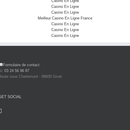
Casino En Ligne
Casino En Ligne
Casino En Ligne
Meilleur Casino En Ligne France
Casino En Ligne
Casino En Ligne
Casino En Ligne
Formulaire de contact
☏
03 24 56 96 87
Route sous Charlemont - 08600 Givet
GET SOCIAL