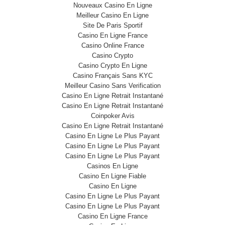
Nouveaux Casino En Ligne
Meilleur Casino En Ligne
Site De Paris Sportif
Casino En Ligne France
Casino Online France
Casino Crypto
Casino Crypto En Ligne
Casino Français Sans KYC
Meilleur Casino Sans Verification
Casino En Ligne Retrait Instantané
Casino En Ligne Retrait Instantané
Coinpoker Avis
Casino En Ligne Retrait Instantané
Casino En Ligne Le Plus Payant
Casino En Ligne Le Plus Payant
Casino En Ligne Le Plus Payant
Casinos En Ligne
Casino En Ligne Fiable
Casino En Ligne
Casino En Ligne Le Plus Payant
Casino En Ligne Le Plus Payant
Casino En Ligne France