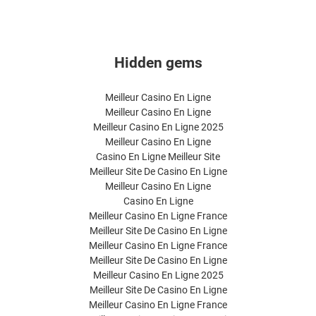
Hidden gems
Meilleur Casino En Ligne
Meilleur Casino En Ligne
Meilleur Casino En Ligne 2025
Meilleur Casino En Ligne
Casino En Ligne Meilleur Site
Meilleur Site De Casino En Ligne
Meilleur Casino En Ligne
Casino En Ligne
Meilleur Casino En Ligne France
Meilleur Site De Casino En Ligne
Meilleur Casino En Ligne France
Meilleur Site De Casino En Ligne
Meilleur Casino En Ligne 2025
Meilleur Site De Casino En Ligne
Meilleur Casino En Ligne France