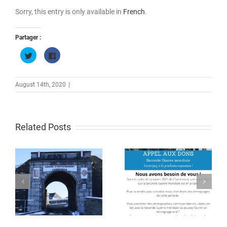
Sorry, this entry is only available in
French
.
Partager :
Click
Click
to
to
share
share
on
on
Twitter
Facebook
(Opens
(Opens
August 14th, 2020
|
in
in
new
new
window)
window)
Related Posts
(Français)
(Français)
Appel aux
Fermeture du
r
dons
site
1