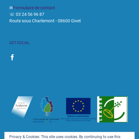
✉
Formulaire de contact
☏ 03 24 56 96 87
Route sous Charlemont - 08600 Givet
GET SOCIAL
Privacy & Cookies: This site uses cookies. By continuing to use this