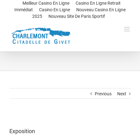
Meilleur Casino En Ligne
Casino En Ligne Retrait
Immédiat
Casino En Ligne
Nouveau Casino En Ligne
2025
Nouveau Site De Paris Sportif
Previous
Next
View
Larger
Exposition
Image