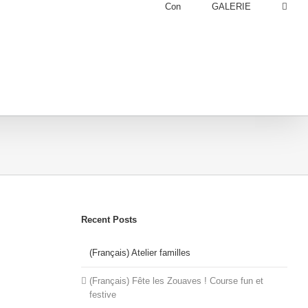
Con
GALERIE
Recent Posts
(Français) Atelier familles
(Français) Fête les Zouaves ! Course fun et
festive