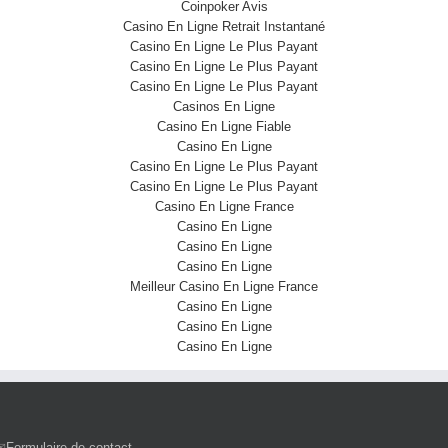
Coinpoker Avis
Casino En Ligne Retrait Instantané
Casino En Ligne Le Plus Payant
Casino En Ligne Le Plus Payant
Casino En Ligne Le Plus Payant
Casinos En Ligne
Casino En Ligne Fiable
Casino En Ligne
Casino En Ligne Le Plus Payant
Casino En Ligne Le Plus Payant
Casino En Ligne France
Casino En Ligne
Casino En Ligne
Casino En Ligne
Meilleur Casino En Ligne France
Casino En Ligne
Casino En Ligne
Casino En Ligne
✉
Formulaire de contact