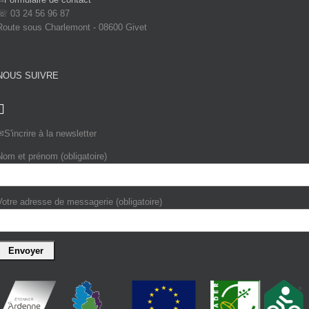
☏ 03 24 56 96 87
Route sous Charlemont - 08600 Givet
NOUS SUIVRE
✉S'incrire à la newsletter
Nom et prénom (obligatoire)
Votre adresse de messagerie (obligatoire)